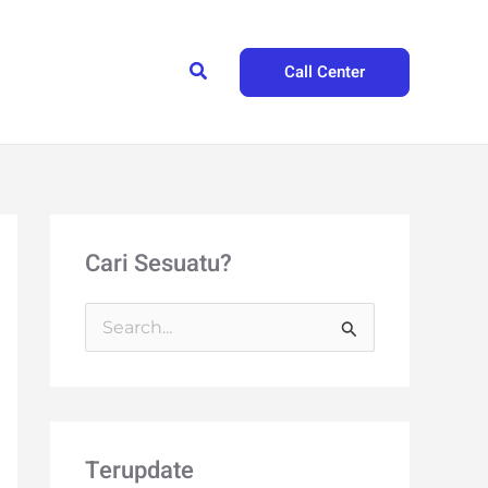
Search
Call Center
Cari Sesuatu?
S
e
a
r
Terupdate
c