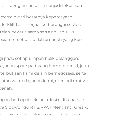
atan pengiriman unit menjadi fokus kami.
tercermin dari besarnya kepercayaan
forklift telah terjual ke berbagai sektor.
elah bekerja sama serta ribuan suku
apaian tersebut adalah amanah yang kami
i pada setiap umpan balik pelanggan.
layanan spare part yang komprehensif, juga
terbukaan kami dalam bernegosiasi, serta
patan waktu layanan kami, menjadi motivasi
benah.
gan berbagai sektor industri di tanah air.
aya Sidowungu RT. 2 RW. 1 Menganti, Gresik,
an layanan ke seluruh penjuru wilayah