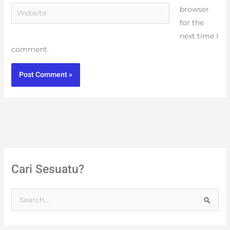
Website
browser
for the
next time I
comment.
Cari Sesuatu?
S
e