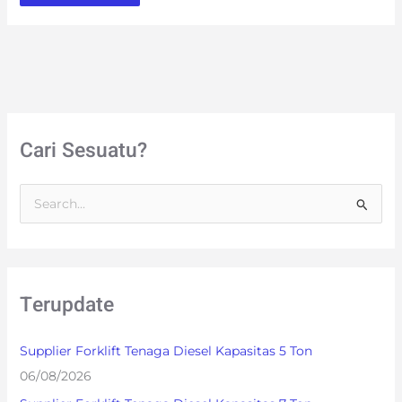
Cari Sesuatu?
S
e
a
r
Terupdate
c
h
Supplier Forklift Tenaga Diesel Kapasitas 5 Ton
f
06/08/2026
o