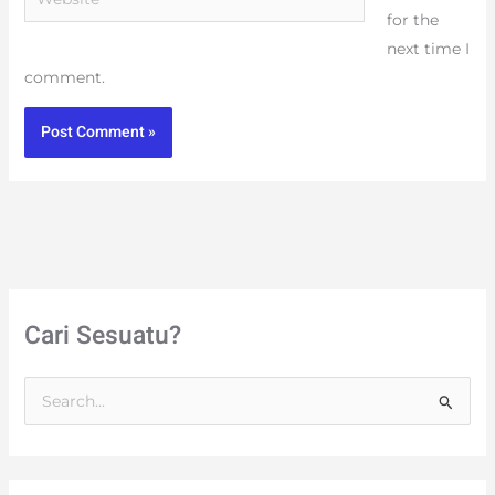
for the
next time I
comment.
Cari Sesuatu?
S
e
a