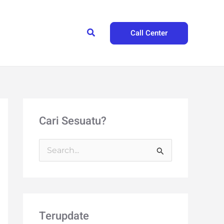
Search
Call Center
Cari Sesuatu?
S
e
a
r
Terupdate
c