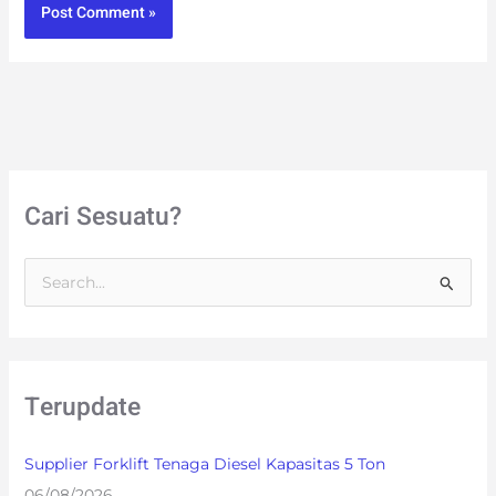
Cari Sesuatu?
S
e
a
r
Terupdate
c
h
Supplier Forklift Tenaga Diesel Kapasitas 5 Ton
f
06/08/2026