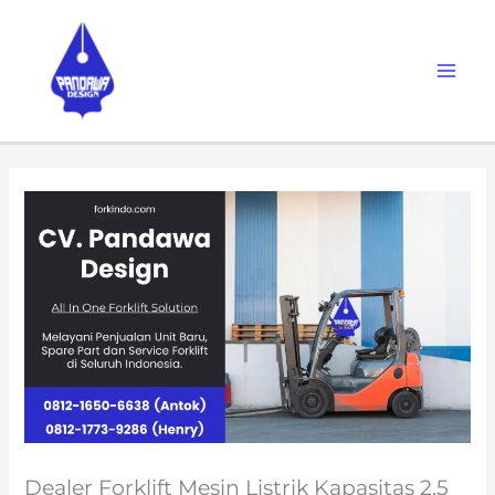
Skip
to
content
Dealer Forklift Mesin Listrik Kapasitas 2,5