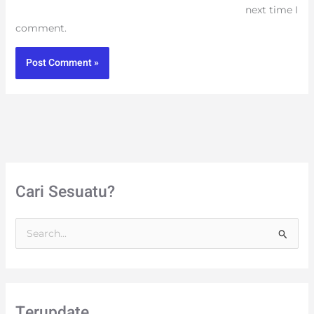
next time I
comment.
Cari Sesuatu?
S
e
a
r
Terupdate