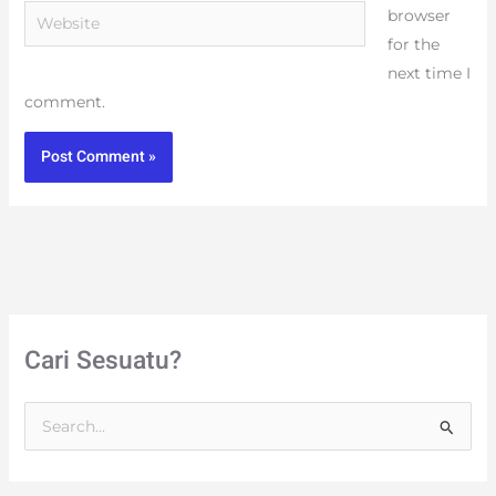
Website
browser
for the
next time I
comment.
Cari Sesuatu?
S
e
a