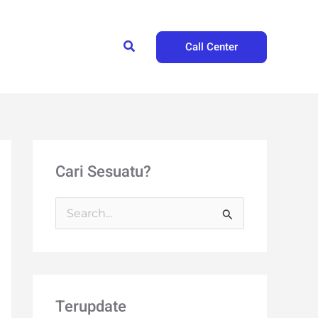
Search
Call Center
Cari Sesuatu?
S
e
a
r
Terupdate
c