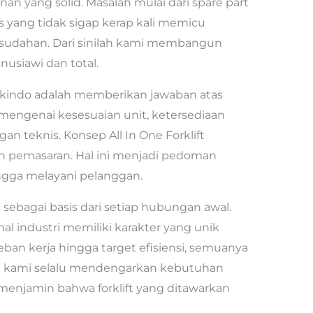
 yang solid. Masalah mulai dari spare part
s yang tidak sigap kerap kali memicu
esudahan. Dari sinilah kami membangun
usiawi dan total.
indo adalah memberikan jawaban atas
mengenai kesesuaian unit, ketersediaan
an teknis. Konsep All In One Forklift
gan pemasaran. Hal ini menjadi pedoman
gga melayani pelanggan.
sebagai basis dari setiap hubungan awal.
al industri memiliki karakter yang unik
eban kerja hingga target efisiensi, semuanya
an kami selalu mendengarkan kebutuhan
ni menjamin bahwa forklift yang ditawarkan