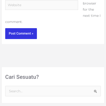
Website
browser
for the
next time I
comment.
Cari Sesuatu?
S
e
a