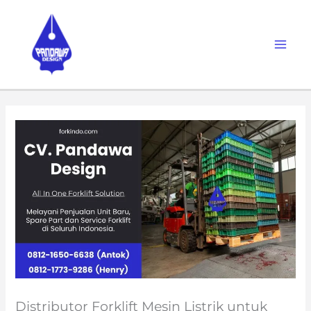
Skip
to
content
Distributor Forklift Mesin Listrik untuk