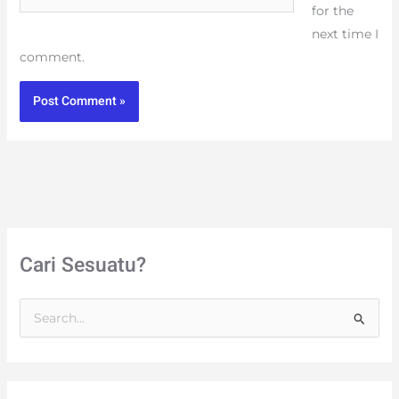
for the
next time I
comment.
Cari Sesuatu?
S
e
a
r