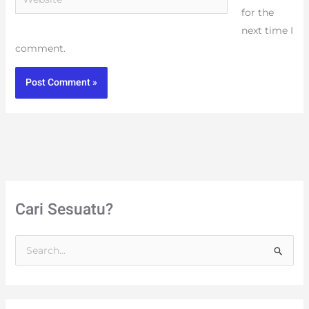
for the
next time I
comment.
Cari Sesuatu?
S
e
a