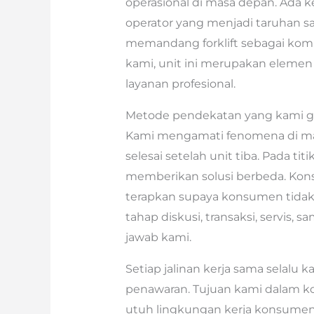
operasional di masa depan. Ada k
operator yang menjadi taruhan sa
memandang forklift sebagai komp
kami, unit ini merupakan elemen 
layanan profesional.
Metode pendekatan yang kami gun
Kami mengamati fenomena di ma
selesai setelah unit tiba. Pada ti
memberikan solusi berbeda. Konse
terapkan supaya konsumen tidak 
tahap diskusi, transaksi, servis
jawab kami.
Setiap jalinan kerja sama selalu 
penawaran. Tujuan kami dalam k
utuh lingkungan kerja konsumen.