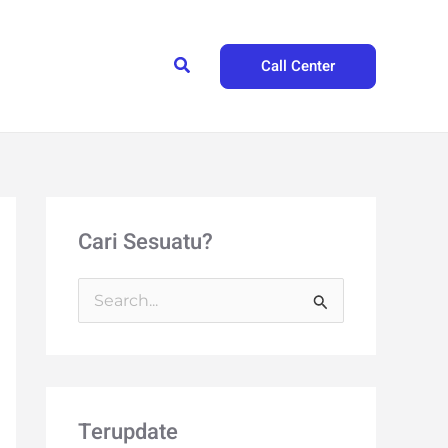
Search
Call Center
Cari Sesuatu?
S
e
a
r
Terupdate
c