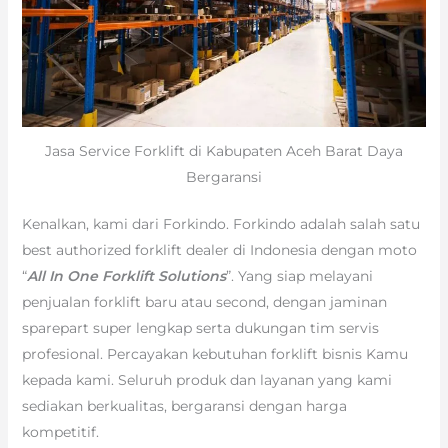
Jasa Service Forklift di Kabupaten Aceh Barat Daya
Bergaransi
Kenalkan, kami dari Forkindo. Forkindo adalah salah satu
best authorized forklift dealer di Indonesia dengan moto
“
All In One Forklift Solutions
”. Yang siap melayani
penjualan forklift baru atau second, dengan jaminan
sparepart super lengkap serta dukungan tim servis
profesional. Percayakan kebutuhan forklift bisnis Kamu
kepada kami. Seluruh produk dan layanan yang kami
sediakan berkualitas, bergaransi dengan harga
kompetitif.