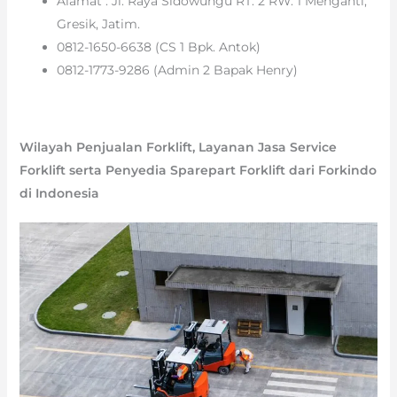
Alamat : Jl. Raya Sidowungu RT. 2 RW. 1 Menganti,
Gresik, Jatim.
0812-1650-6638 (CS 1 Bpk. Antok)
0812-1773-9286 (Admin 2 Bapak Henry)
Wilayah Penjualan Forklift, Layanan Jasa Service
Forklift serta Penyedia Sparepart Forklift dari Forkindo
di Indonesia