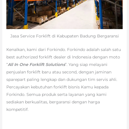
Jasa Service Forklift di Kabupaten Badung Bergaransi
Kenalkan, kami dari Forkindo. Forkindo adalah salah satu
best authorized forklift dealer di Indonesia dengan moto
“
All In One Forklift Solutions
”. Yang siap melayani
penjualan forklift baru atau second, dengan jaminan
sparepart paling lengkap dan dukungan tim servis ahli.
Percayakan kebutuhan forklift bisnis Kamu kepada
Forkindo. Semua produk serta layanan yang kami
sediakan berkualitas, bergaransi dengan harga
kompetitif.