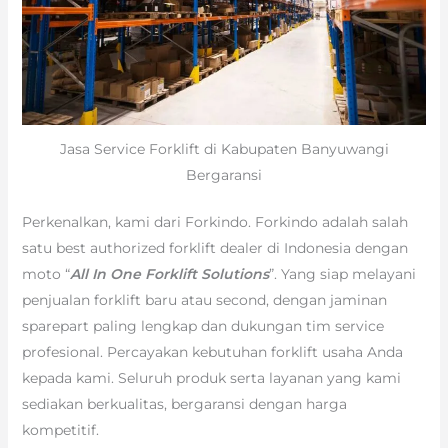
Jasa Service Forklift di Kabupaten Banyuwangi
Bergaransi
Perkenalkan, kami dari Forkindo. Forkindo adalah salah
satu best authorized forklift dealer di Indonesia dengan
moto “
All In One Forklift Solutions
”. Yang siap melayani
penjualan forklift baru atau second, dengan jaminan
sparepart paling lengkap dan dukungan tim service
profesional. Percayakan kebutuhan forklift usaha Anda
kepada kami. Seluruh produk serta layanan yang kami
sediakan berkualitas, bergaransi dengan harga
kompetitif.