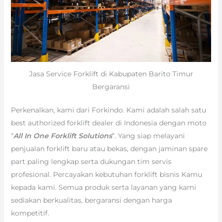
Jasa Service Forklift di Kabupaten Barito Timur
Bergaransi
Perkenalkan, kami dari Forkindo. Kami adalah salah satu
best authorized forklift dealer di Indonesia dengan moto
“
All In One Forklift Solutions
”. Yang siap melayani
penjualan forklift baru atau bekas, dengan jaminan spare
part paling lengkap serta dukungan tim servis
profesional. Percayakan kebutuhan forklift bisnis Kamu
kepada kami. Semua produk serta layanan yang kami
sediakan berkualitas, bergaransi dengan harga
kompetitif.