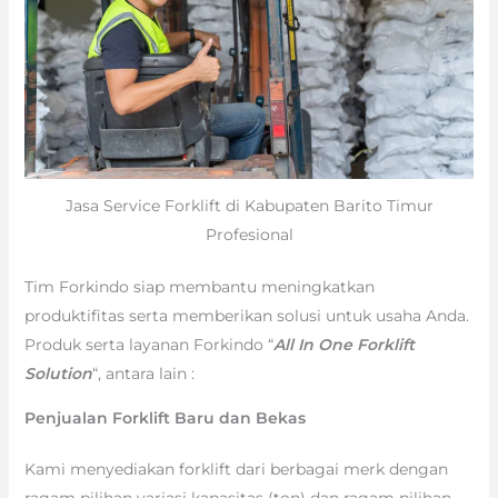
Jasa Service Forklift di Kabupaten Barito Timur
Profesional
Tim Forkindo siap membantu meningkatkan
produktifitas serta memberikan solusi untuk usaha Anda.
Produk serta layanan Forkindo “
All In One Forklift
Solution
“, antara lain :
Penjualan Forklift Baru dan Bekas
Kami menyediakan forklift dari berbagai merk dengan
ragam pilihan variasi kapasitas (ton) dan ragam pilihan