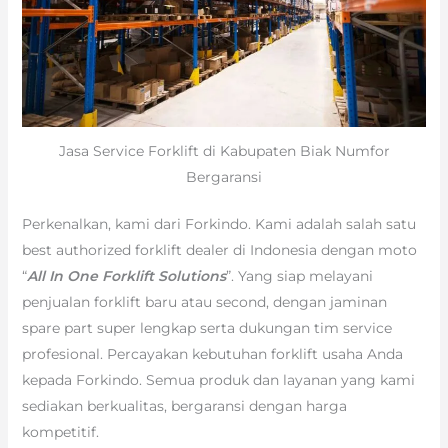
Jasa Service Forklift di Kabupaten Biak Numfor
Bergaransi
Perkenalkan, kami dari Forkindo. Kami adalah salah satu
best authorized forklift dealer di Indonesia dengan moto
“
All In One Forklift Solutions
”. Yang siap melayani
penjualan forklift baru atau second, dengan jaminan
spare part super lengkap serta dukungan tim service
profesional. Percayakan kebutuhan forklift usaha Anda
kepada Forkindo. Semua produk dan layanan yang kami
sediakan berkualitas, bergaransi dengan harga
kompetitif.