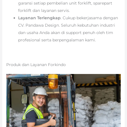
garansi setiap pembelian unit forklift, sparepart
forklift dan layanan servis.
Layanan Terlengkap
. Cukup bekerjasama dengan
CV. Pandawa Design. Seluruh kebutuhan industri
dan usaha Anda akan di support penuh oleh tim
profesional serta berpengalaman kami.
Produk dan Layanan Forkindo