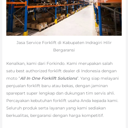
Jasa Service Forklift di Kabupaten Indragiri Hilir
Bergaransi
Kenalkan, kami dari Forkindo. Kami merupakan salah
satu best authorized forklift dealer di Indonesia dengan
moto “
All In One Forklift Solutions
”. Yang siap melayani
penjualan forklift baru atau bekas, dengan jaminan
sparepart super lengkap dan dukungan tim servis ahli.
Percayakan kebutuhan forklift usaha Anda kepada kami.
Seluruh produk serta layanan yang kami sediakan
berkualitas, bergaransi dengan harga kompetitif.