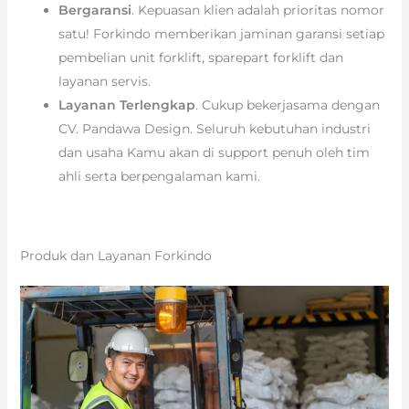
Bergaransi
. Kepuasan klien adalah prioritas nomor
satu! Forkindo memberikan jaminan garansi setiap
pembelian unit forklift, sparepart forklift dan
layanan servis.
Layanan Terlengkap
. Cukup bekerjasama dengan
CV. Pandawa Design. Seluruh kebutuhan industri
dan usaha Kamu akan di support penuh oleh tim
ahli serta berpengalaman kami.
Produk dan Layanan Forkindo