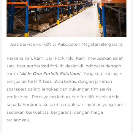
Jasa Service Forklift di Kabupaten Magetan Bergaransi
Perkenalkan, kami dari Forkindo. Kami merupakan salah
satu best authorized forklift dealer di Indonesia dengan
moto “
All In One Forklift Solutions
”. Yang siap melayani
penjualan forklift baru atau bekas, dengan jaminan
sparepart paling lengkap dan dukungan tim servis
profesional. Percayakan kebutuhan forklift bisnis Anda
kepada Forkindo. Seluruh produk dan layanan yang kami
sediakan berkualitas, bergaransi dengan harga
terjangkau.