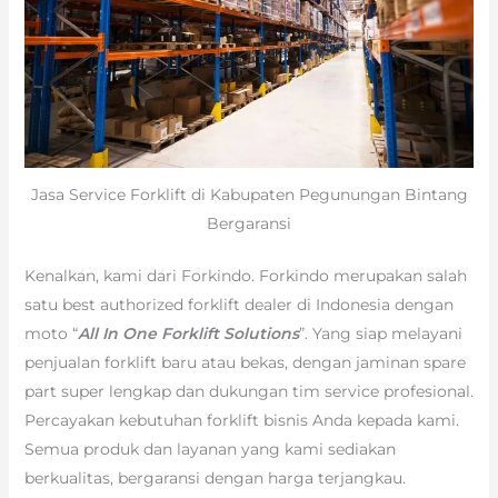
Jasa Service Forklift di Kabupaten Pegunungan Bintang
Bergaransi
Kenalkan, kami dari Forkindo. Forkindo merupakan salah
satu best authorized forklift dealer di Indonesia dengan
moto “
All In One Forklift Solutions
”. Yang siap melayani
penjualan forklift baru atau bekas, dengan jaminan spare
part super lengkap dan dukungan tim service profesional.
Percayakan kebutuhan forklift bisnis Anda kepada kami.
Semua produk dan layanan yang kami sediakan
berkualitas, bergaransi dengan harga terjangkau.