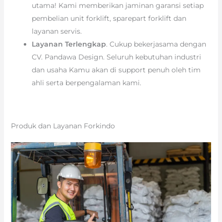
utama! Kami memberikan jaminan garansi setiap
pembelian unit forklift, sparepart forklift dan
layanan servis.
Layanan Terlengkap
. Cukup bekerjasama dengan
CV. Pandawa Design. Seluruh kebutuhan industri
dan usaha Kamu akan di support penuh oleh tim
ahli serta berpengalaman kami.
Produk dan Layanan Forkindo