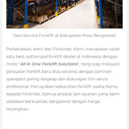
Jasa Service Forklift di Kabupaten Poso Bergaransi
Perkenalkan, kami dari Forkindo. Kami merupakan salah
satu best authorized forklift dealer di Indonesia dengan
moto “
All In One Forklift Solutions
”. Yang siap melayani
penjualan forklift baru atau second, dengan jaminan
sparepart paling lengkap dan dukungan tim servis
profesional. Percayakan kebutuhan forklift usaha Kamu
kepada Forkindo. Semua produk dan layanan yang kami
sediakan berkualitas, bergaransi dengan harga
terjangkau.