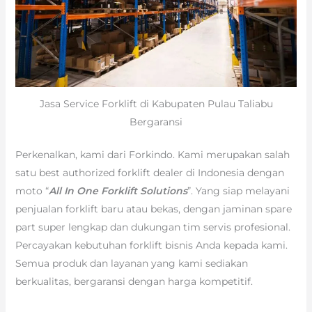
Jasa Service Forklift di Kabupaten Pulau Taliabu
Bergaransi
Perkenalkan, kami dari Forkindo. Kami merupakan salah
satu best authorized forklift dealer di Indonesia dengan
moto “
All In One Forklift Solutions
”. Yang siap melayani
penjualan forklift baru atau bekas, dengan jaminan spare
part super lengkap dan dukungan tim servis profesional.
Percayakan kebutuhan forklift bisnis Anda kepada kami.
Semua produk dan layanan yang kami sediakan
berkualitas, bergaransi dengan harga kompetitif.