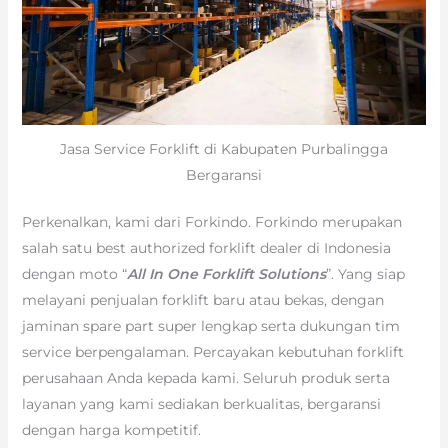
Jasa Service Forklift di Kabupaten Purbalingga
Bergaransi
Perkenalkan, kami dari Forkindo. Forkindo merupakan
salah satu best authorized forklift dealer di Indonesia
dengan moto “
All In One Forklift Solutions
”. Yang siap
melayani penjualan forklift baru atau bekas, dengan
jaminan spare part super lengkap serta dukungan tim
service berpengalaman. Percayakan kebutuhan forklift
perusahaan Anda kepada kami. Seluruh produk serta
layanan yang kami sediakan berkualitas, bergaransi
dengan harga kompetitif.