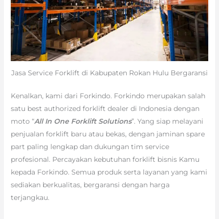
Jasa Service Forklift di Kabupaten Rokan Hulu Bergaransi
Kenalkan, kami dari Forkindo. Forkindo merupakan salah
satu best authorized forklift dealer di Indonesia dengan
moto “
All In One Forklift Solutions
”. Yang siap melayani
penjualan forklift baru atau bekas, dengan jaminan spare
part paling lengkap dan dukungan tim service
profesional. Percayakan kebutuhan forklift bisnis Kamu
kepada Forkindo. Semua produk serta layanan yang kami
sediakan berkualitas, bergaransi dengan harga
terjangkau.