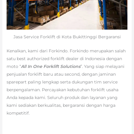
Jasa Service Forklift di Kota Bukittinggi Bergaransi
Kenalkan, kami dari Forkindo. Forkindo merupakan salah
satu best authorized forklift dealer di Indonesia dengan
moto “
All In One Forklift Solutions
”. Yang siap melayani
penjualan forklift baru atau second, dengan jaminan
sparepart paling lengkap serta dukungan tim service
berpengalaman. Percayakan kebutuhan forklift usaha
Anda kepada kami. Seluruh produk dan layanan yang
kami sediakan berkualitas, bergaransi dengan harga
kompetitif.