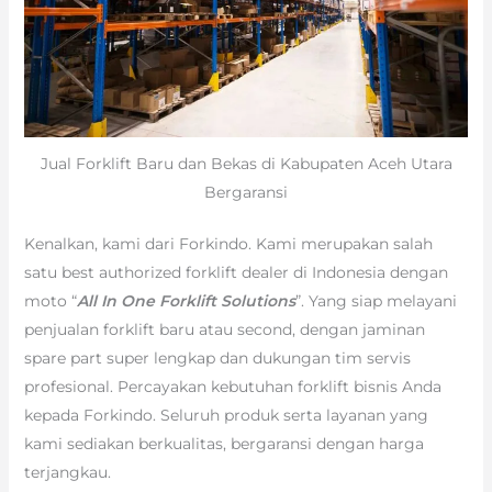
Jual Forklift Baru dan Bekas di Kabupaten Aceh Utara
Bergaransi
Kenalkan, kami dari Forkindo. Kami merupakan salah
satu best authorized forklift dealer di Indonesia dengan
moto “
All In One Forklift Solutions
”. Yang siap melayani
penjualan forklift baru atau second, dengan jaminan
spare part super lengkap dan dukungan tim servis
profesional. Percayakan kebutuhan forklift bisnis Anda
kepada Forkindo. Seluruh produk serta layanan yang
kami sediakan berkualitas, bergaransi dengan harga
terjangkau.