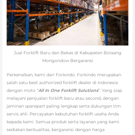
Jual Forklift Baru dan Bekas di Kabupaten Bolaang
Mongondow Bergaransi
Perkenalkan, kami dari Forkindo. Forkindo merupakan
salah satu best authorized forklift dealer di Indonesia
dengan moto “
All In One Forklift Solutions
”. Yang siap
melayani penjualan forklift baru atau second, dengan
jaminan sparepart paling lengkap serta dukungan tim
servis ahli. Percayakan kebutuhan forklift usaha Anda
kepada kami. Semua produk serta layanan yang kami
sediakan berkualitas, bergaransi dengan harga