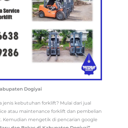
 Kabupaten Dogiyai
nis kebutuhan forklift? Mulai dari jual
rvice atau maintenance forklift dan pembelian
ort. Kemudian mengetik di pencarian google
t Baru dan Bekas di Kabupaten Dogiyai”.