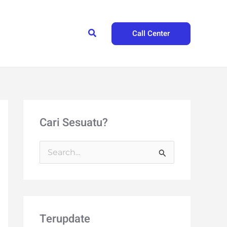
Search
Call Center
Cari Sesuatu?
S
e
a
r
Terupdate
c