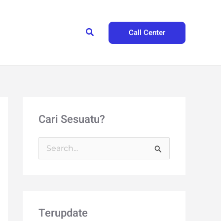
Search
Call Center
Cari Sesuatu?
S
e
a
r
Terupdate
c