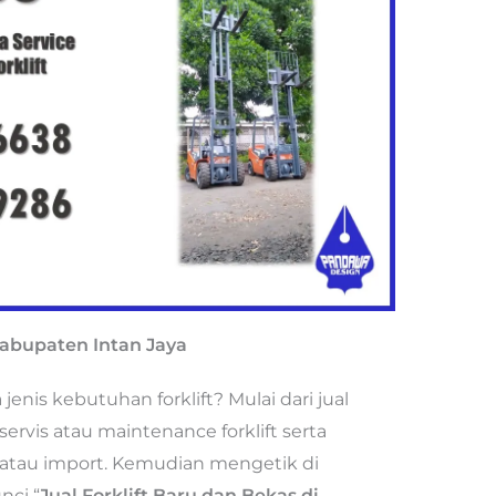
 Kabupaten Intan Jaya
nis kebutuhan forklift? Mulai dari jual
 servis atau maintenance forklift serta
al atau import. Kemudian mengetik di
nci “
Jual Forklift Baru dan Bekas di