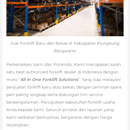
Jual Forklift Baru dan Bekas di Kabupaten Klungkung
Bergaransi
Perkenalkan, kami dari Forkindo. Kami merupakan salah
satu best authorized forklift dealer di Indonesia dengan
moto “
All In One Forklift Solutions
”. Yang siap melayani
penjualan forklift baru atau bekas, dengan jaminan spare
part paling lengkap serta dukungan tim service
berpengalaman. Percayakan kebutuhan forklift usaha
Anda kepada kami. Seluruh produk dan layanan yang
kami sediakan berkualitas, bergaransi dengan harga
terjangkau.