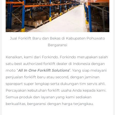
Jual Forklift Baru dan Bekas di Kabupaten Pohuwato
Bergaransi
Kenalkan, kami dari Forkindo. Forkindo merupakan salah
satu best authorized forklift dealer di Indonesia dengan
moto “
All In One Forklift Solutions
”. Yang siap melayani
penjualan forklift baru atau second, dengan jaminan
sparepart super lengkap serta dukungan tim servis ahli.
Percayakan kebutuhan forklift usaha Anda kepada kami.
Semua produk dan layanan yang kami sediakan
berkualitas, bergaransi dengan harga terjangkau.