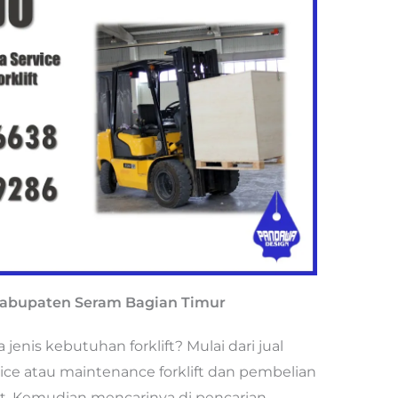
i Kabupaten Seram Bagian Timur
nis kebutuhan forklift? Mulai dari jual
rvice atau maintenance forklift dan pembelian
port. Kemudian mencarinya di pencarian