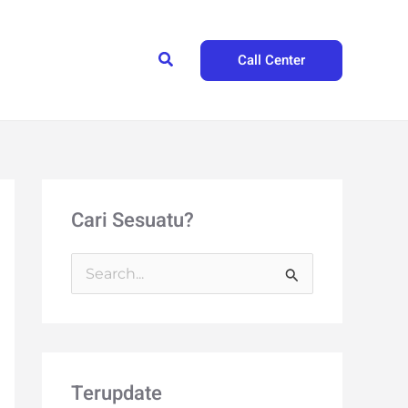
Search
Call Center
Cari Sesuatu?
S
e
a
r
Terupdate
c