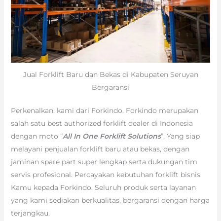
Jual Forklift Baru dan Bekas di Kabupaten Seruyan
Bergaransi
Perkenalkan, kami dari Forkindo. Forkindo merupakan
salah satu best authorized forklift dealer di Indonesia
dengan moto “
All In One Forklift Solutions
”. Yang siap
melayani penjualan forklift baru atau bekas, dengan
jaminan spare part super lengkap serta dukungan tim
servis profesional. Percayakan kebutuhan forklift bisnis
Kamu kepada Forkindo. Seluruh produk serta layanan
yang kami sediakan berkualitas, bergaransi dengan harga
terjangkau.