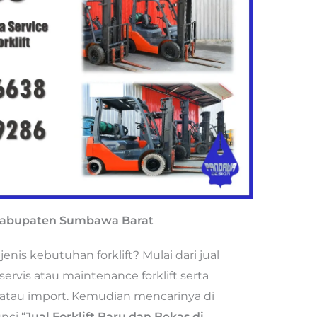
i Kabupaten Sumbawa Barat
nis kebutuhan forklift? Mulai dari jual
 servis atau maintenance forklift serta
al atau import. Kemudian mencarinya di
nci “
Jual Forklift Baru dan Bekas di