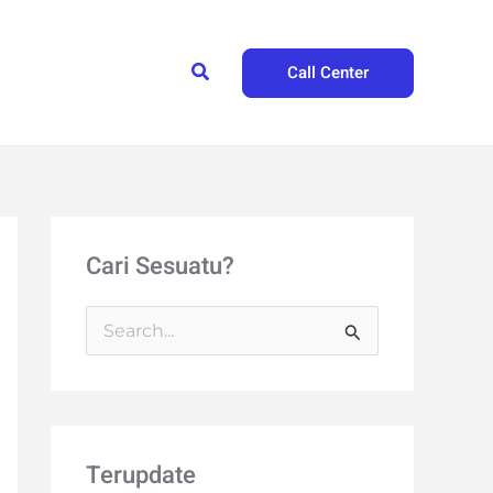
Search
Call Center
Cari Sesuatu?
S
e
a
r
Terupdate
c