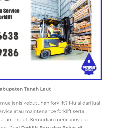
 Kabupaten Tanah Laut
 jenis kebutuhan forklift? Mulai dari jual
service atau maintenance forklift serta
al atau import. Kemudian mencarinya di
nci “
Jual Forklift Baru dan Bekas di