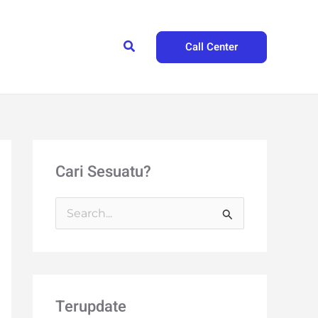
Search
Call Center
Cari Sesuatu?
S
e
a
r
Terupdate
c