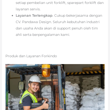
setiap pembelian unit forklift, sparepart forklift dan
layanan servis.
Layanan Terlengkap
. Cukup bekerjasama dengan
CV. Pandawa Design. Seluruh kebutuhan industri
dan usaha Anda akan di support penuh oleh tim
ahli serta berpengalaman kami.
Produk dan Layanan Forkindo