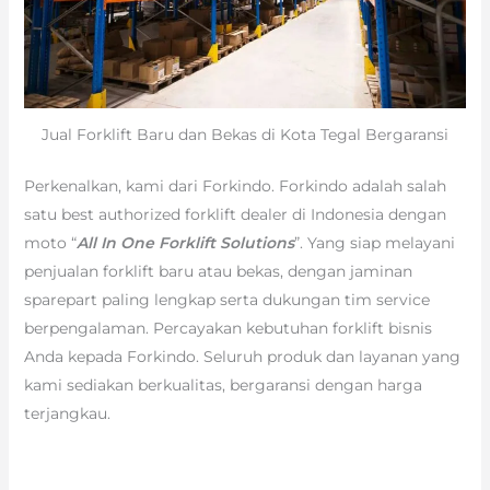
Jual Forklift Baru dan Bekas di Kota Tegal Bergaransi
Perkenalkan, kami dari Forkindo. Forkindo adalah salah
satu best authorized forklift dealer di Indonesia dengan
moto “
All In One Forklift Solutions
”. Yang siap melayani
penjualan forklift baru atau bekas, dengan jaminan
sparepart paling lengkap serta dukungan tim service
berpengalaman. Percayakan kebutuhan forklift bisnis
Anda kepada Forkindo. Seluruh produk dan layanan yang
kami sediakan berkualitas, bergaransi dengan harga
terjangkau.