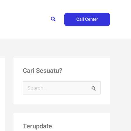
Search
Call Center
Cari Sesuatu?
S
e
a
r
Terupdate
c