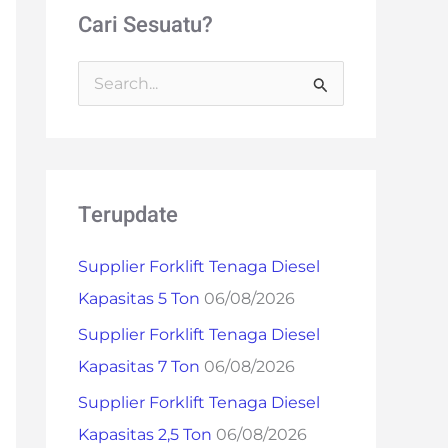
Cari Sesuatu?
S
e
a
r
Terupdate
c
h
Supplier Forklift Tenaga Diesel
f
Kapasitas 5 Ton
06/08/2026
o
Supplier Forklift Tenaga Diesel
r
Kapasitas 7 Ton
06/08/2026
:
Supplier Forklift Tenaga Diesel
Kapasitas 2,5 Ton
06/08/2026