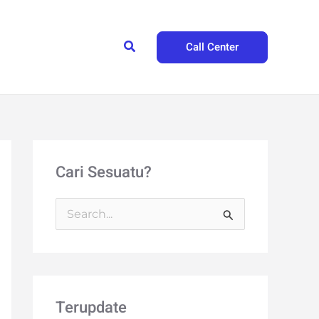
Search
Call Center
Cari Sesuatu?
S
e
a
r
Terupdate
c