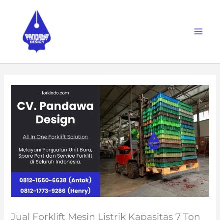
Skip
to
content
Jual Forklift Mesin Listrik Kapasitas 7 Ton