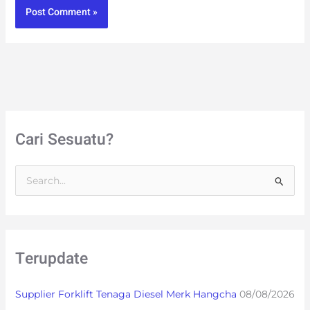
Cari Sesuatu?
S
e
a
r
Terupdate
c
h
Supplier Forklift Tenaga Diesel Merk Hangcha
08/08/2026
f