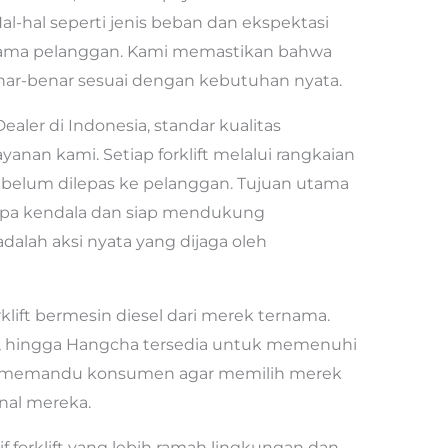
al-hal seperti jenis beban dan ekspektasi
sama pelanggan. Kami memastikan bahwa
benar-benar sesuai dengan kebutuhan nyata.
ealer di Indonesia, standar kualitas
yanan kami. Setiap forklift melalui rangkaian
elum dilepas ke pelanggan. Tujuan utama
tanpa kendala dan siap mendukung
adalah aksi nyata yang dijaga oleh
rklift bermesin diesel dari merek ternama.
ing, hingga Hangcha tersedia untuk memenuhi
n memandu konsumen agar memilih merek
nal mereka.
f forklift yang lebih ramah lingkungan dan