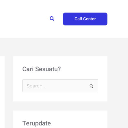
Search
Call Center
Cari Sesuatu?
S
e
a
r
Terupdate
c