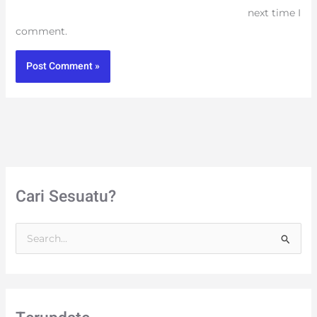
next time I
comment.
Cari Sesuatu?
S
e
a
r