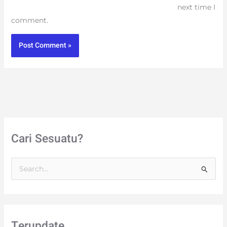
next time I
comment.
Cari Sesuatu?
S
e
a
r
Terupdate