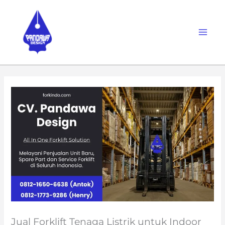
Skip
to
content
Jual Forklift Tenaga Listrik untuk Indoor