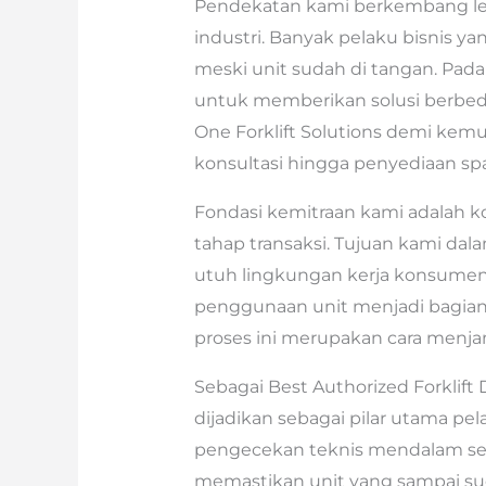
Pendekatan kami berkembang le
industri. Banyak pelaku bisnis y
meski unit sudah di tangan. Pada 
untuk memberikan solusi berbeda.
One Forklift Solutions demi kem
konsultasi hingga penyediaan spa
Fondasi kemitraan kami adalah 
tahap transaksi. Tujuan kami da
utuh lingkungan kerja konsumen.
penggunaan unit menjadi bagian p
proses ini merupakan cara menjam
Sebagai Best Authorized Forklift D
dijadikan sebagai pilar utama pela
pengecekan teknis mendalam seb
memastikan unit yang sampai su