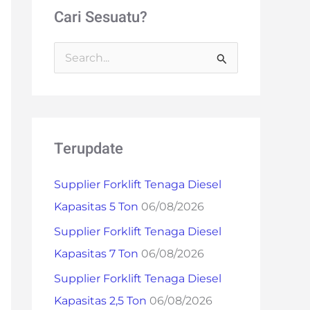
Cari Sesuatu?
S
e
a
r
Terupdate
c
h
Supplier Forklift Tenaga Diesel
f
Kapasitas 5 Ton
06/08/2026
o
Supplier Forklift Tenaga Diesel
r
Kapasitas 7 Ton
06/08/2026
:
Supplier Forklift Tenaga Diesel
Kapasitas 2,5 Ton
06/08/2026