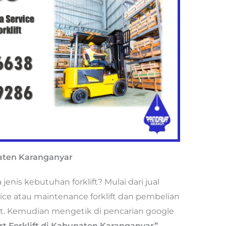
paten Karanganyar
nis kebutuhan forklift? Mulai dari jual
rvice atau maintenance forklift dan pembelian
port. Kemudian mengetik di pencarian google
rt Forklift di Kabupaten Karanganyar”.