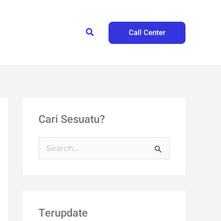
Search
Call Center
Cari Sesuatu?
S
e
a
r
Terupdate
c