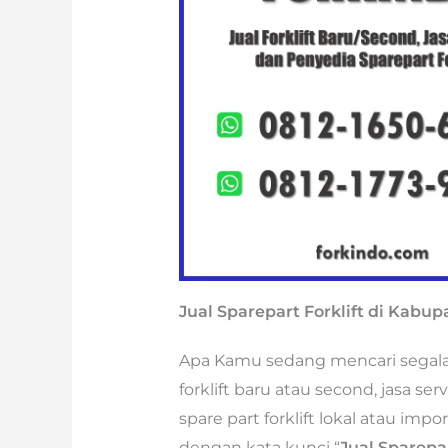
Jual Sparepart Forklift di Kabu
Apa Kamu sedang mencari segala je
forklift baru atau second, jasa se
spare part forklift lokal atau im
dengan kata kunci “
Jual Sparepa