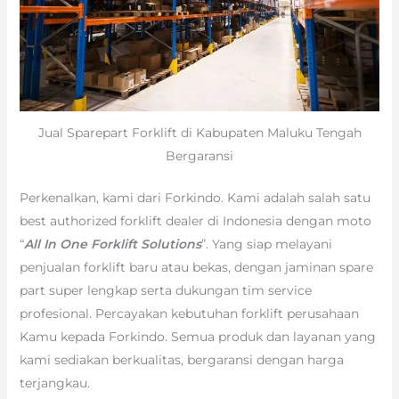
Jual Sparepart Forklift di Kabupaten Maluku Tengah
Bergaransi
Perkenalkan, kami dari Forkindo. Kami adalah salah satu
best authorized forklift dealer di Indonesia dengan moto
“
All In One Forklift Solutions
”. Yang siap melayani
penjualan forklift baru atau bekas, dengan jaminan spare
part super lengkap serta dukungan tim service
profesional. Percayakan kebutuhan forklift perusahaan
Kamu kepada Forkindo. Semua produk dan layanan yang
kami sediakan berkualitas, bergaransi dengan harga
terjangkau.